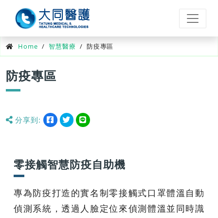
Home
/
智慧醫療
/
防疫專區
防疫專區
分享到:
分
分
分
分
享
享
享
享
到
到
到
到
facebook
twitter
line
零接觸智慧防疫自助機
專為防疫打造的實名制零接觸式口罩體溫自動
偵測系統，透過人臉定位來偵測體溫並同時識