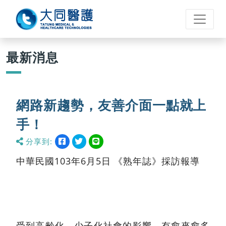
最新消息
網路新趨勢，友善介面一點就上
手！
分享到:
分
分
分
分
享
享
享
享
到
到
到
到
中華民國103年6月5日 《熟年誌》採訪報導
facebook
twitter
line
受到高齡化、少子化社會的影響，有愈來愈多