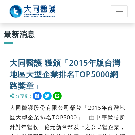
最新消息
大同醫護 獲頒「2015年版台灣
地區大型企業排名TOP5000網
路獎章」
分享到:
分
分
分
分
享
享
享
享
到
到
到
到
大同醫護股份有限公司榮登「2015年台灣地
facebook
twitter
line
區大型企業排名TOP5000」，由中華徵信所
針對年營收一億元新台幣以上之公民營企業，