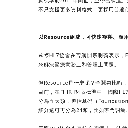
款標準於2011年問世，至今已演進到
不只支援更多資料格式，更採用普遍使用
以Resource組成，可快速複製、應
國際HL7協會在官網開宗明義表示，FH
來解決醫療實務上和管理上問題。
但Resource是什麼呢？李麗惠比喻
目前，在FHIR R4版標準中，國際HL
分為五大類，包括基礎（Foundation）
細分還可再分為24類，比如專門詞