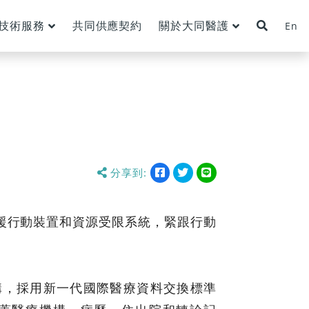
技術服務
共同供應契約
關於大同醫護
En
分享到:
分
分
分
分
享
享
享
享
到
到
到
到
facebook
twitter
line
支援行動裝置和資源受限系統，緊跟行動
構，採用新一代國際醫療資料交換標準