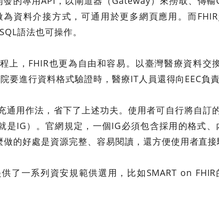
的專用API，以閘道器（Gateway）來撈取、傳輸C
API，做為資料介接方式，可通用於更多網頁應用。而F
SQL語法也可操作。
程上，FHIR也更為自由和容易。以臺灣醫療資料交換
醫院要進行資料格式驗證時，醫療IT人員還得向EEC
擴充通用作法，省下了上述功夫。使用者可自行將自訂的
是IG）。官網規定，一個IG必須包含採用的格式、
麼做的好處是資源完整、容易閱讀，還方便使用者直接
一系列資安規範供選用，比如SMART on FHIR的認證架