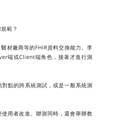
R規範？
、醫材廠商等的FHIR資料交換能力。李
r端或Client端角色，接著才進行測
進行點對點的跨系統測試，或是一般系統測
便使用者改進。聯測同時，還會舉辦教