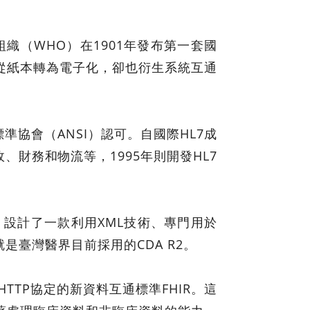
（WHO）在1901年發布第一套國
從紙本轉為電子化，卻也衍生系統互通
準協會（ANSI）認可。自國際HL7成
、財務和物流等，1995年則開發HL7
設計了一款利用XML技術、專門用於
是臺灣醫界目前採用的CDA R2。
TP協定的新資料互通標準FHIR。這