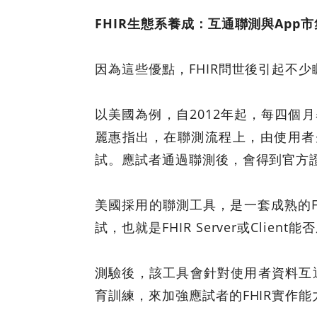
FHIR
生態系養成：互通聯測與App市
因為這些優點，FHIR問世後引起不
以美國為例，自2012年起，每四個月
麗惠指出，在聯測流程上，由使用者先提
試。應試者通過聯測後，會得到官方
美國採用的聯測工具，是一套成熟的FH
試，也就是FHIR Server或Clie
測驗後，該工具會針對使用者資料互
育訓練，來加強應試者的FHIR實作能