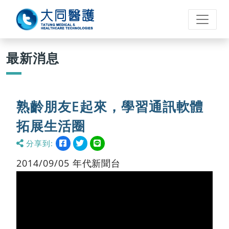
最新消息
熟齡朋友E起來，學習通訊軟體
拓展生活圈
分享到:
分
分
分
分
享
享
享
享
到
到
到
到
2014/09/05 年代新聞台
facebook
twitter
line